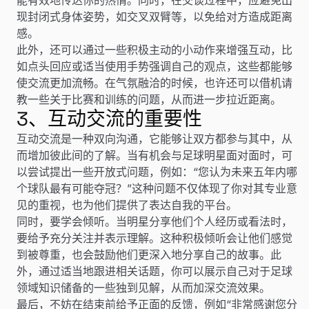
现封闭式身体姿势，如交叉双臂等，以免给对方造成距离
感。
此外，还可以通过一些积极主动的小动作来增强互动，比
如点头回应或适当使用手势强调自己的观点，这些都能够
使交流更加流畅。在气氛融洽的时候，也许还可以借机请
教一些关于比赛和训练的问题，从而进一步拉近距离。
3、互动交流的重要性
互动交流是一种双向沟通，它能够让双方都参与其中，从
而增加彼此间的了解。当有机会与足球明星面对面时，可
以尝试提出一些开放式问题，例如：“您认为未来五年内哪
个球队最有可能夺冠？”这种问题不仅体现了你对其专业意
见的重视，也为他们提供了表达自我的平台。
同时，要学会倾听。当明星分享他们个人经历或看法时，
要给予充分关注并表示理解。这种积极倾听会让他们感觉
到被尊重，也会鼓励他们更深入地分享自己的故事。此
外，通过适当地跟进相关话题，你可以展示自己对于足球
领域知识储备的一些独到见解，从而加深交流效果。
最后，不妨在结束前给予正面的反馈，例如“非常感谢您分