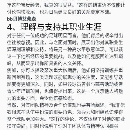
享这些宝贵经验，我真的很受益。”这样的结束语不仅能让
讨论愉快收尾，也为日后建立良好的关系奠定基础。
bb贝博艾弗森
4、理解与支持其职业生涯
对于任何一位成功的足球明星而言，他们背后的艰辛付出
往往被忽视。因此，与之面对面时，展现出你对其职业生
涯深刻理解和支持，将是另一种高水平敬意体现。可以谈
论一下他所经历的重要挑战，以及他如何克服困难达到巅
峰，从而显示出你所具备的人文关怀。
例如，你可以提及某次重大伤病后，他如何坚持训练并重
新回到赛场，这类话题既能展现你的关注度，又能引导话
题变得更加深入。同时，如果该球员曾参与慈善活动或者
青少年培训项目，也值得提出来，这是一个展示他人格魅
力的重要方面，会令他倍感欣慰。
当然，对其团队精神及合作价值观也要有所阐述。“我非常
钦佩您在队伍中扮演的重要角色，领导力和团结意识使得
整个球队更加强大。”这样的评论，不仅体现了对他的职业
操守崇尚，同时也说明了你对于团队体育精神认同感强