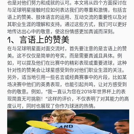
也是对他们努力和成就的认可。本文将从四个方面探讨在
与足球明星接触时应如何表达我们的尊重和激情，包括言
语上的赞美、肢体语言的运用、互动交流的重要性以及对
其职业生涯的理解和支持。通过这些方式，我们可以更好
地传达出心中的敬意，使这份情感更加真诚而深刻。
1、言语上的赞美
在与足球明星面对面交流时，首先要注意的是言语上的赞
美。这不仅仅是简单的夸奖，而是需要真诚且具体。例
如，可以提及他们在比赛中的精彩表现或重要进球，这种
针对性的赞美会让球星感受到你对他们职业生涯的关注。
另外，适当地引用一些名言或经典赛事中的片段，比如某
场决赛中他们的英勇表现，也能引起共鸣，让对方感受到
你的敬意。例如，“我一直认为您在2018年世界杯上的表
现简直无可挑剔！”这样的评价，不仅表明了对其能力的高
度认可，同时也展现了你作为球迷的热情。