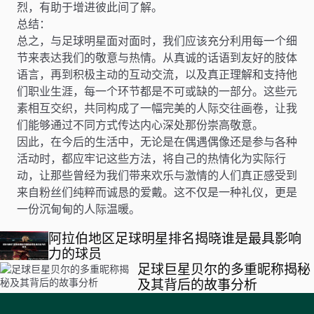
烈，有助于增进彼此间了解。
总结：
总之，与足球明星面对面时，我们应该充分利用每一个细
节来表达我们的敬意与热情。从真诚的话语到友好的肢体
语言，再到积极主动的互动交流，以及真正理解和支持他
们职业生涯，每一个环节都是不可或缺的一部分。这些元
素相互交织，共同构成了一幅完美的人际交往画卷，让我
们能够通过不同方式传达内心深处那份崇高敬意。
因此，在今后的生活中，无论是在偶遇偶像还是参与各种
活动时，都应牢记这些方法，将自己的热情化为实际行
动，让那些曾经为我们带来欢乐与激情的人们真正感受到
来自粉丝们纯粹而诚恳的爱戴。这不仅是一种礼仪，更是
一份沉甸甸的人际温暖。
阿拉伯地区足球明星排名揭晓谁是最具影响
力的球员
足球巨星贝尔的多重昵称揭秘
及其背后的故事分析